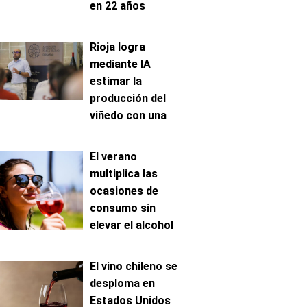
en 22 años
Rioja logra
mediante IA
estimar la
producción del
viñedo con una
precisión de hasta
el 96%
El verano
multiplica las
ocasiones de
consumo sin
elevar el alcohol
ingerido
El vino chileno se
desploma en
Estados Unidos