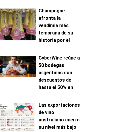
Champagne
afronta la
vendimia más
temprana de su
historia por el
avance de la
maduración
CyberWine reúne a
50 bodegas
argentinas con
descuentos de
hasta el 50% en
venta online
Las exportaciones
de vino
australiano caen a
su nivel más bajo