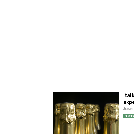
Ital
exp
Jueves
Intern