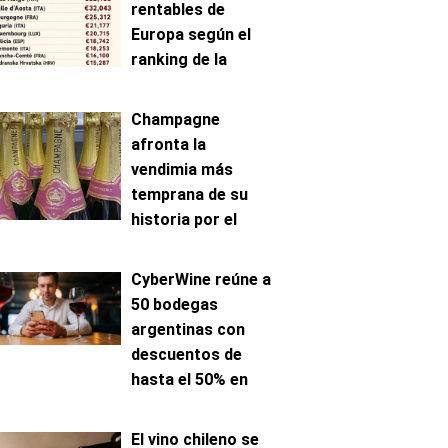
rentables de
Europa según el
ranking de la
AAWE
Champagne
afronta la
vendimia más
temprana de su
historia por el
avance de la
maduración
CyberWine reúne a
50 bodegas
argentinas con
descuentos de
hasta el 50% en
venta online
El vino chileno se