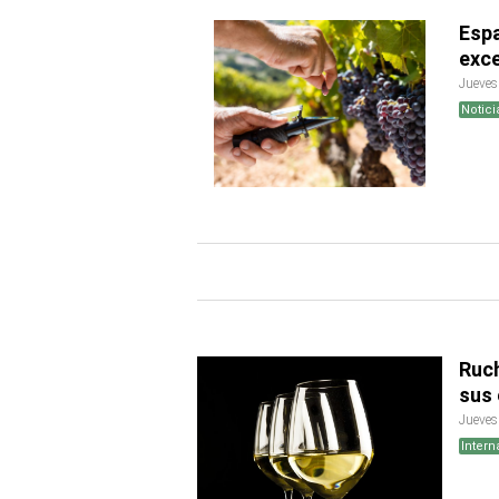
Esp
exce
Jueves
Notici
Ruch
sus 
Jueves
Intern