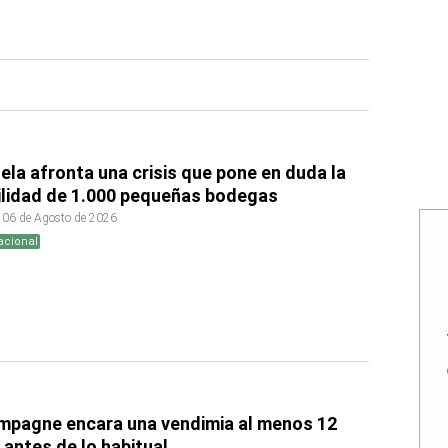
la afronta una crisis que pone en duda la
ilidad de 1.000 pequeñas bodegas
 06 de Agosto de 2026
acional
mpagne encara una vendimia al menos 12
 antes de lo habitual