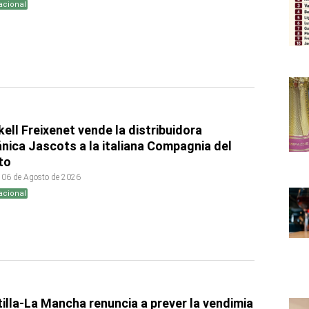
acional
ell Freixenet vende la distribuidora
ánica Jascots a la italiana Compagnia del
to
 06 de Agosto de 2026
acional
illa-La Mancha renuncia a prever la vendimia