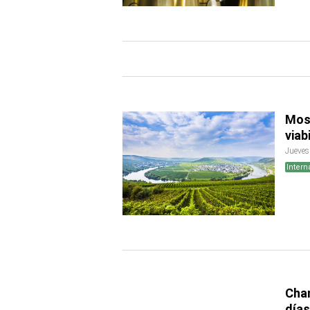
Mose
viab
Jueves
Intern
Cha
días