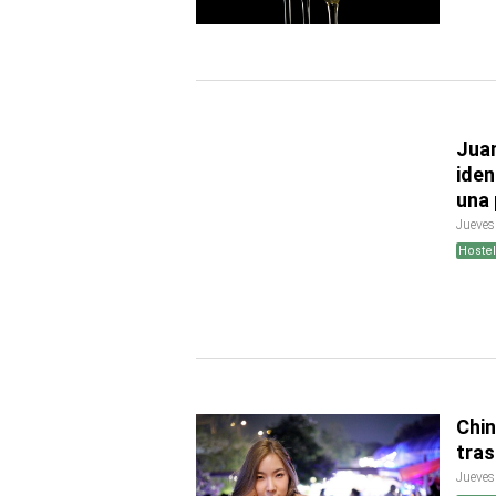
Juan
iden
una 
Jueves
Hostel
Chin
tras
Jueves