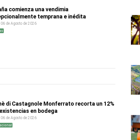
aña comienza una vendimia
pcionalmente temprana e inédita
 06 de Agosto de 2026
as
è di Castagnole Monferrato recorta un 12%
existencias en bodega
 06 de Agosto de 2026
acional