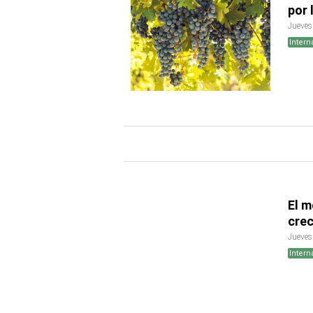
por 
Jueves
Intern
El m
crec
Jueves
Intern