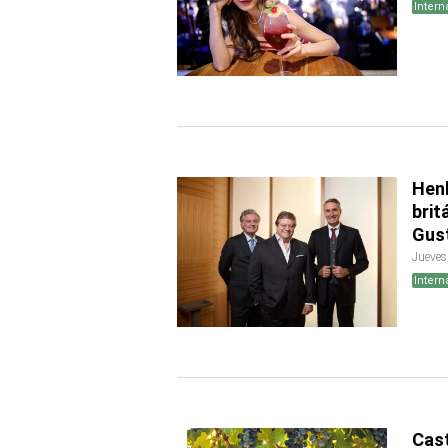
Intern
Henk
brit
Gus
Jueves
Intern
Cast