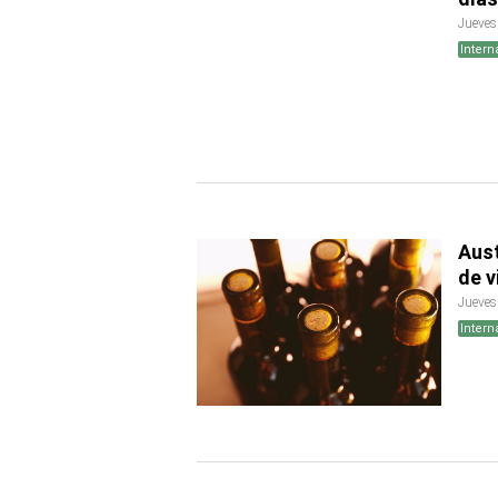
Jueves
Intern
Aust
de v
Jueves
Intern