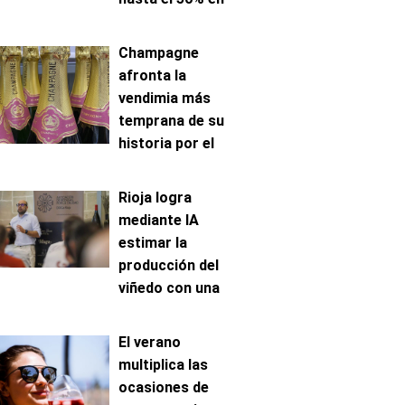
venta online
Champagne
afronta la
vendimia más
temprana de su
historia por el
avance de la
maduración
Rioja logra
mediante IA
estimar la
producción del
viñedo con una
precisión de hasta
el 96%
El verano
multiplica las
ocasiones de