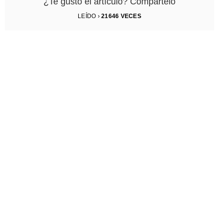
¿Te gustó el artículo? Compártelo
LEÍDO ›
21646
VECES