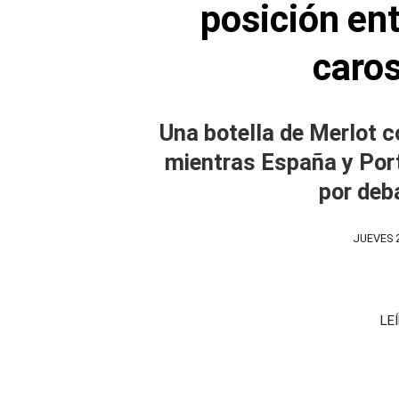
posición en
caro
Una botella de Merlot co
mientras España y Por
por deba
JUEVES 
LE