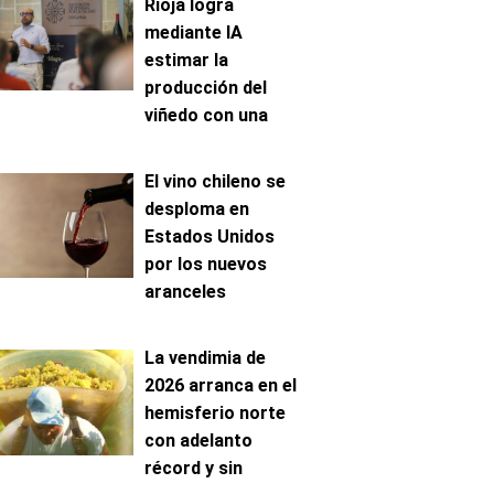
Rioja logra
mediante IA
estimar la
producción del
viñedo con una
precisión de hasta
el 96%
El vino chileno se
desploma en
Estados Unidos
por los nuevos
aranceles
La vendimia de
2026 arranca en el
hemisferio norte
con adelanto
récord y sin