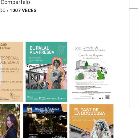
Compártelo
ÍDO ›
1007
VECES