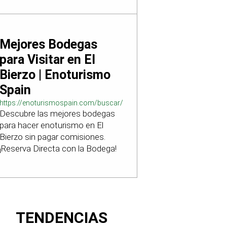
Mejores Bodegas
para Visitar en El
Bierzo | Enoturismo
Spain
https://enoturismospain.com/buscar/ciudad-
Descubre las mejores bodegas
visitar-bodegas-en-leon
para hacer enoturismo en El
Bierzo sin pagar comisiones.
¡Reserva Directa con la Bodega!
TENDENCIAS