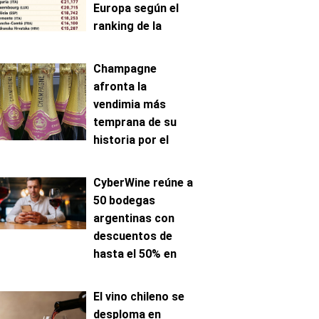
Europa según el
ranking de la
AAWE
Champagne
afronta la
vendimia más
temprana de su
historia por el
avance de la
maduración
CyberWine reúne a
50 bodegas
argentinas con
descuentos de
hasta el 50% en
venta online
El vino chileno se
desploma en