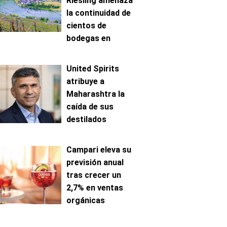
Riesling amenaza
la continuidad de
cientos de
bodegas en
Mosela
United Spirits
atribuye a
Maharashtra la
caída de sus
destilados
premium en India
Campari eleva su
previsión anual
tras crecer un
2,7% en ventas
orgánicas