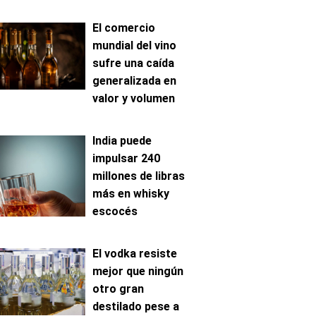
El comercio
mundial del vino
sufre una caída
generalizada en
valor y volumen
India puede
impulsar 240
millones de libras
más en whisky
escocés
El vodka resiste
mejor que ningún
otro gran
destilado pese a