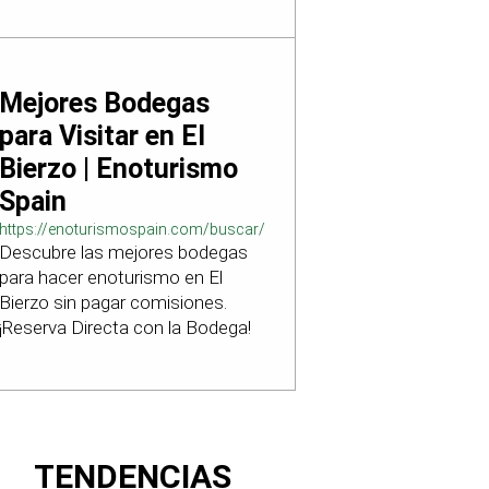
Mejores Bodegas
para Visitar en El
Bierzo | Enoturismo
Spain
https://enoturismospain.com/buscar/ciudad-
Descubre las mejores bodegas
visitar-bodegas-en-leon
para hacer enoturismo en El
Bierzo sin pagar comisiones.
¡Reserva Directa con la Bodega!
TENDENCIAS