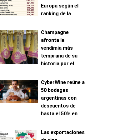
Europa según el
ranking de la
AAWE
Champagne
afronta la
vendimia más
temprana de su
historia por el
avance de la
maduración
CyberWine reúne a
50 bodegas
argentinas con
descuentos de
hasta el 50% en
venta online
Las exportaciones