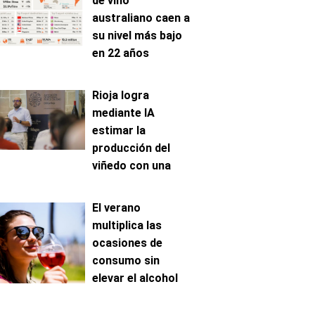
de vino
australiano caen a
su nivel más bajo
en 22 años
Rioja logra
mediante IA
estimar la
producción del
viñedo con una
precisión de hasta
el 96%
El verano
multiplica las
ocasiones de
consumo sin
elevar el alcohol
ingerido