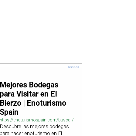
TextAds
Mejores Bodegas
para Visitar en El
Bierzo | Enoturismo
Spain
https://enoturismospain.com/buscar/ciudad-
Descubre las mejores bodegas
visitar-bodegas-en-leon
para hacer enoturismo en El