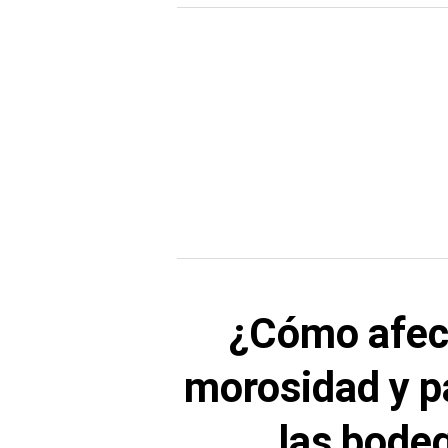
¿Cómo afect
morosidad y p
las bode