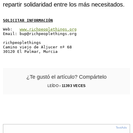
repartir solidaridad entre los más necesitados.
SOLICITAR INFORMACIÓN
Web:   
www.richpeoplethings.org
Email: 
bup@richpeoplethings.org
richpeoplethings 

Camino viejo de Aljucer nº 68

30120 El Palmar, Murcia

¿Te gustó el artículo? Compártelo
LEÍDO ›
11393
VECES
TextAds