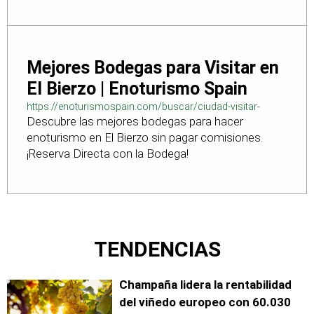
Mejores Bodegas para Visitar en
El Bierzo | Enoturismo Spain
https://enoturismospain.com/buscar/ciudad-visitar-
Descubre las mejores bodegas para hacer
bodegas-en-leon
enoturismo en El Bierzo sin pagar comisiones.
¡Reserva Directa con la Bodega!
TENDENCIAS
Champaña lidera la rentabilidad
del viñedo europeo con 60.030