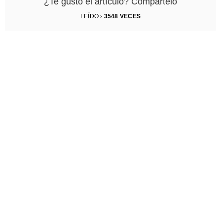
¿Te gustó el artículo? Compártelo
LEÍDO ›
3548
VECES