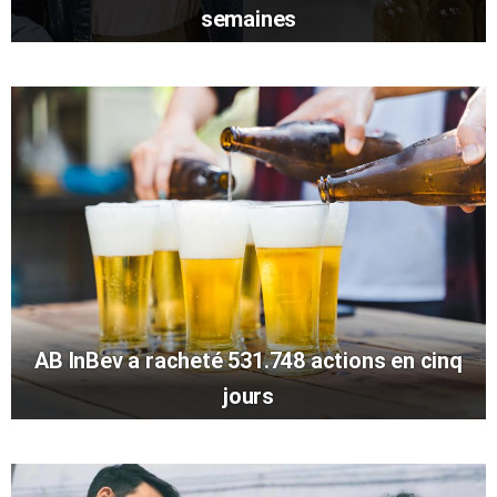
semaines
AB InBev a racheté 531.748 actions en cinq
jours