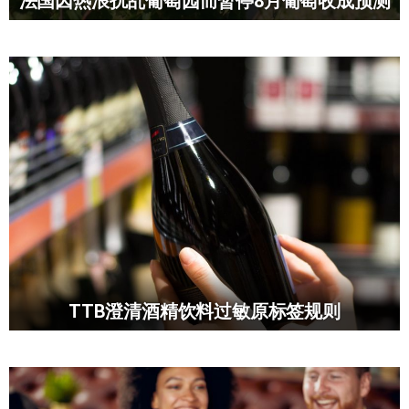
法国因热浪扰乱葡萄园而暂停8月葡萄收成预测
TTB澄清酒精饮料过敏原标签规则