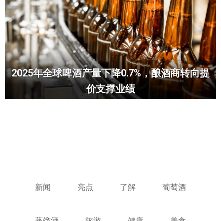
2025年全球啤酒产量下降0.7%，酿酒商转向提
价支撑业绩
新闻
亮点
了解
葡萄酒
蒸馏酒
旅游
健康
美食