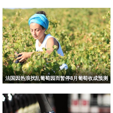
法国因热浪扰乱葡萄园而暂停8月葡萄收成预测