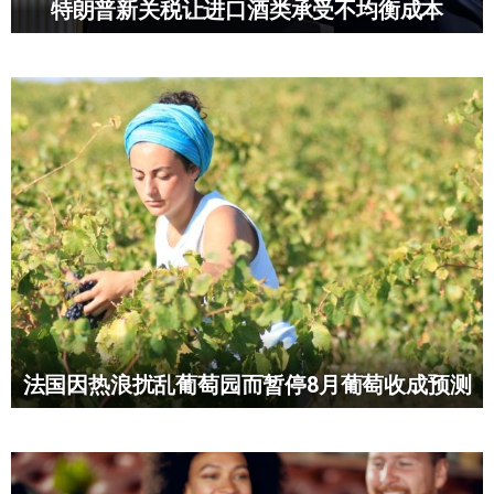
特朗普新关税让进口酒类承受不均衡成本
法国因热浪扰乱葡萄园而暂停8月葡萄收成预测