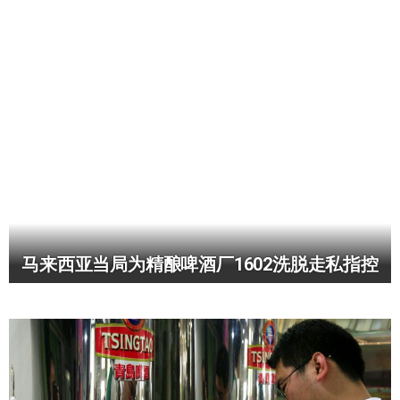
马来西亚当局为精酿啤酒厂1602洗脱走私指控