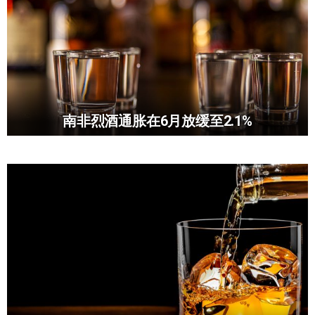
南非烈酒通胀在6月放缓至2.1%