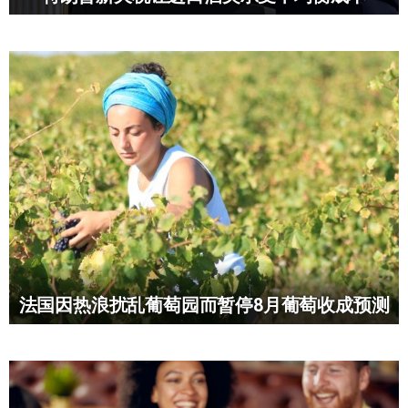
法国因热浪扰乱葡萄园而暂停8月葡萄收成预测