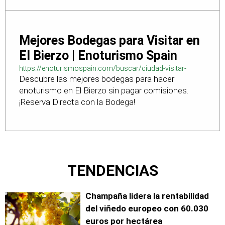
Mejores Bodegas para Visitar en
El Bierzo | Enoturismo Spain
https://enoturismospain.com/buscar/ciudad-visitar-
Descubre las mejores bodegas para hacer
bodegas-en-leon
enoturismo en El Bierzo sin pagar comisiones.
¡Reserva Directa con la Bodega!
TENDENCIAS
Champaña lidera la rentabilidad
del viñedo europeo con 60.030
euros por hectárea