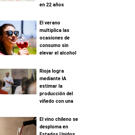
en 22 años
El verano
multiplica las
ocasiones de
consumo sin
elevar el alcohol
ingerido
Rioja logra
mediante IA
estimar la
producción del
viñedo con una
precisión de hasta
el 96%
El vino chileno se
desploma en
Estados Unidos