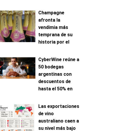
Champagne
afronta la
vendimia más
temprana de su
historia por el
avance de la
maduración
CyberWine reúne a
50 bodegas
argentinas con
descuentos de
hasta el 50% en
venta online
Las exportaciones
de vino
australiano caen a
su nivel más bajo