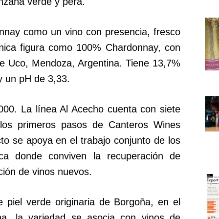
zana verde y pera.
nnay como un vino con presencia, fresco
écnica figura como 100% Chardonnay, con
 de Uco, Mendoza, Argentina. Tiene 13,7%
y un pH de 3,33.
000. La línea Al Acecho cuenta con siete
 los primeros pasos de Canteros Wines
o se apoya en el trabajo conjunto de los
ca donde conviven la recuperación de
ación de vinos nuevos.
piel verde originaria de Borgoña, en el
na, la variedad se asocia con vinos de