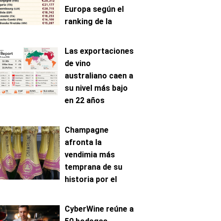
Europa según el
ranking de la
AAWE
Las exportaciones
de vino
australiano caen a
su nivel más bajo
en 22 años
Champagne
afronta la
vendimia más
temprana de su
historia por el
avance de la
maduración
CyberWine reúne a