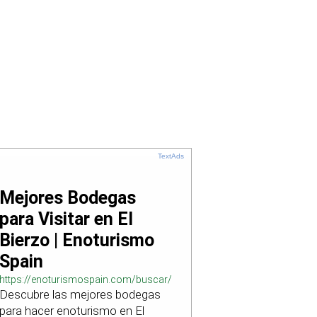
TextAds
Mejores Bodegas
para Visitar en El
Bierzo | Enoturismo
Spain
https://enoturismospain.com/buscar/ciudad-
Descubre las mejores bodegas
visitar-bodegas-en-leon
para hacer enoturismo en El