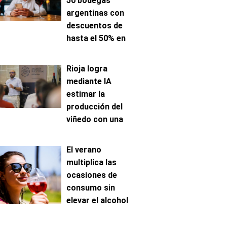
50 bodegas
argentinas con
descuentos de
hasta el 50% en
venta online
Rioja logra
mediante IA
estimar la
producción del
viñedo con una
precisión de hasta
el 96%
El verano
multiplica las
ocasiones de
consumo sin
elevar el alcohol
ingerido