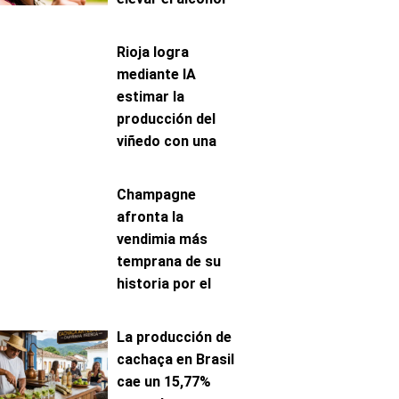
ingerido
Rioja logra
mediante IA
estimar la
producción del
viñedo con una
precisión de hasta
el 96%
Champagne
afronta la
vendimia más
temprana de su
historia por el
avance de la
maduración
La producción de
cachaça en Brasil
cae un 15,77%