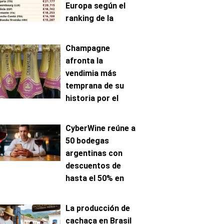
Europa según el
ranking de la
AAWE
Champagne
afronta la
vendimia más
temprana de su
historia por el
avance de la
maduración
CyberWine reúne a
50 bodegas
argentinas con
descuentos de
hasta el 50% en
venta online
La producción de
cachaça en Brasil