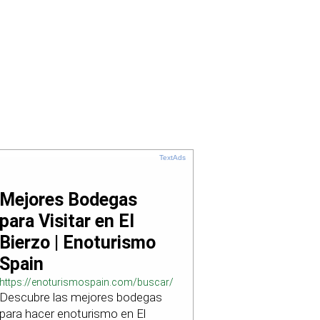
TextAds
Mejores Bodegas
para Visitar en El
Bierzo | Enoturismo
Spain
https://enoturismospain.com/buscar/ciudad-
Descubre las mejores bodegas
visitar-bodegas-en-leon
para hacer enoturismo en El