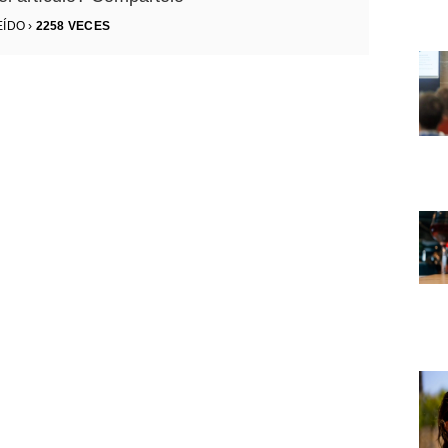
EÍDO ›
2258
VECES