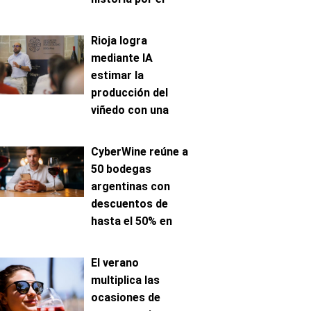
avance de la
maduración
Rioja logra
mediante IA
estimar la
producción del
viñedo con una
precisión de hasta
el 96%
CyberWine reúne a
50 bodegas
argentinas con
descuentos de
hasta el 50% en
venta online
El verano
multiplica las
ocasiones de