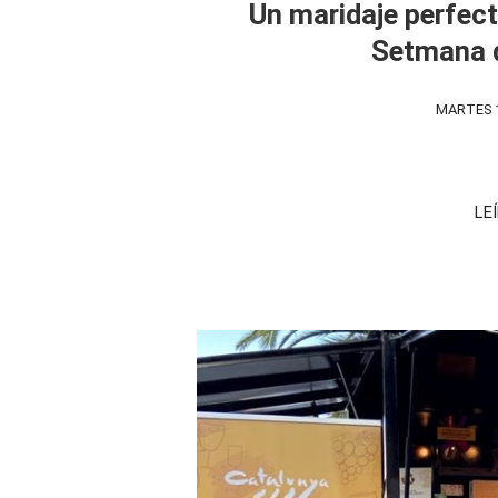
Un maridaje perfecto
Setmana d
MARTES 1
LE