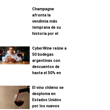
Champagne
afronta la
vendimia más
temprana de su
historia por el
avance de la
maduración
CyberWine reúne a
50 bodegas
argentinas con
descuentos de
hasta el 50% en
venta online
El vino chileno se
desploma en
Estados Unidos
por los nuevos