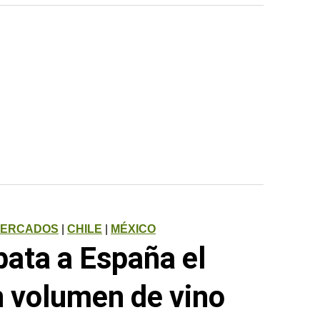
MERCADOS
|
CHILE
|
MÉXICO
bata a España el
n volumen de vino