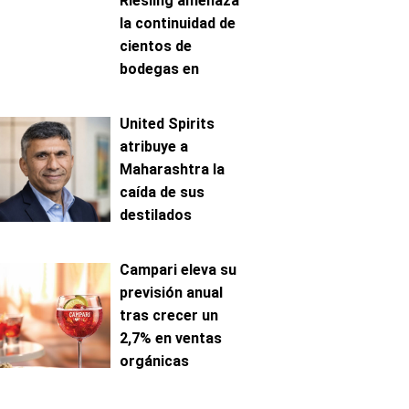
Riesling amenaza
la continuidad de
cientos de
bodegas en
Mosela
United Spirits
atribuye a
Maharashtra la
caída de sus
destilados
premium en India
Campari eleva su
previsión anual
tras crecer un
2,7% en ventas
orgánicas