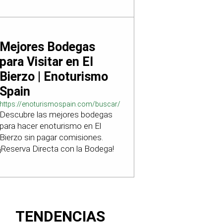
Mejores Bodegas
para Visitar en El
Bierzo | Enoturismo
Spain
https://enoturismospain.com/buscar/ciudad-
Descubre las mejores bodegas
visitar-bodegas-en-leon
para hacer enoturismo en El
Bierzo sin pagar comisiones.
¡Reserva Directa con la Bodega!
TENDENCIAS