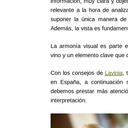
información, muy clara y obje
relevante a la hora de anali
suponer la única manera de 
Además, la vista es fundament
La armonía visual es parte es
vino y un elemento clave que d
Con los consejos de
Lavinia
, 
en España, a continuación 
debemos prestar más atención
interpretación.