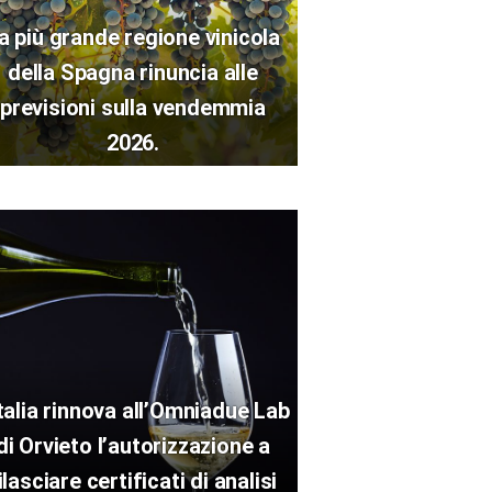
a più grande regione vinicola
della Spagna rinuncia alle
previsioni sulla vendemmia
2026.
Italia rinnova all’Omniadue Lab
di Orvieto l’autorizzazione a
ilasciare certificati di analisi