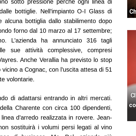
ono sotto pressione perché ogni linea di
lle bottiglie. Nell’impianto O-I Glass di
Ch
alcuna bottiglia dallo stabilimento dopo
condo forno dal 10 marzo al 17 settembre;
mo. L’azienda ha annunciato 316 tagli
lle sue attività complessive, compresi
Vayres. Anche Verallia ha previsto lo stop
 vicino a Cognac, con l’uscita attesa di 51
te volontarie.
Cl
o di adattarsi entrando in altri mercati.
co
 della Charente con circa 100 dipendenti,
inea d’arredo realizzata in rovere. Jean-
n sostituirà i volumi persi legati al vino