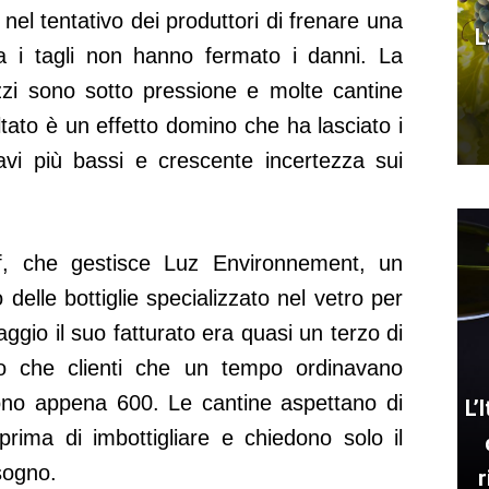
 nel tentativo dei produttori di frenare una
L
a i tagli non hanno fermato i danni. La
zi sono sotto pressione e molte cantine
sultato è un effetto domino che ha lasciato i
cavi più bassi e crescente incertezza sui
f, che gestisce Luz Environnement, un
o delle bottiglie specializzato nel vetro per
ggio il suo fatturato era quasi un terzo di
o che clienti che un tempo ordinavano
dono appena 600. Le cantine aspettano di
L’
rima di imbottigliare e chiedono solo il
sogno.
r