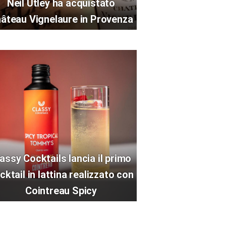
Neil Utley ha acquistato
âteau Vignelaure in Provenza
assy Cocktails lancia il primo
cktail in lattina realizzato con
Cointreau Spicy