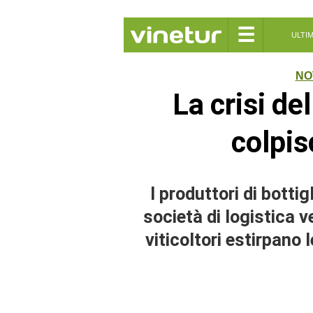
☰
ULTI
NO
La crisi de
colpisc
I produttori di bottig
società di logistica v
viticoltori estirpano 