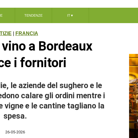
ME
TENDENZE
IT
▼
TIZIE
|
FRANCIA
l vino a Bordeaux
e i fornitori
lie, le aziende del sughero e le
edono calare gli ordini mentre i
le vigne e le cantine tagliano la
spesa.
26-05-2026