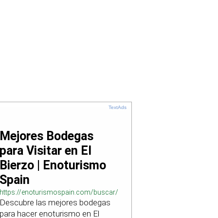
TextAds
Mejores Bodegas
para Visitar en El
Bierzo | Enoturismo
Spain
https://enoturismospain.com/buscar/ciudad-
Descubre las mejores bodegas
visitar-bodegas-en-leon
para hacer enoturismo en El