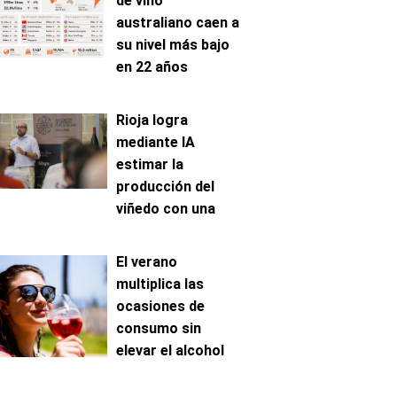
de vino
australiano caen a
su nivel más bajo
en 22 años
Rioja logra
mediante IA
estimar la
producción del
viñedo con una
precisión de hasta
el 96%
El verano
multiplica las
ocasiones de
consumo sin
elevar el alcohol
ingerido