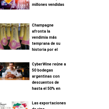
millones vendidas
Champagne
afronta la
vendimia más
temprana de su
historia por el
avance de la
maduración
CyberWine reúne a
50 bodegas
argentinas con
descuentos de
hasta el 50% en
venta online
Las exportaciones