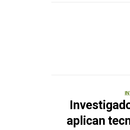
I
Investigad
aplican tec