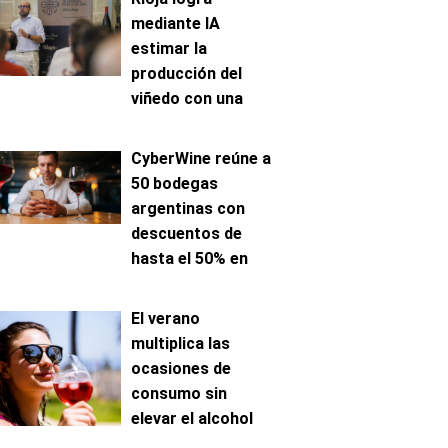
mediante IA
estimar la
producción del
viñedo con una
precisión de hasta
el 96%
CyberWine reúne a
50 bodegas
argentinas con
descuentos de
hasta el 50% en
venta online
El verano
multiplica las
ocasiones de
consumo sin
elevar el alcohol
ingerido