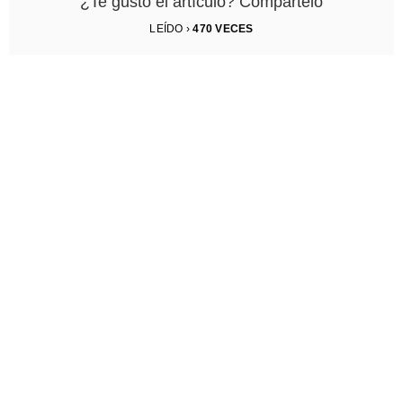
¿Te gustó el artículo? Compártelo
LEÍDO ›
470
VECES