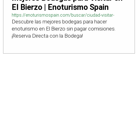
El Bierzo | Enoturismo Spain
https://enoturismospain.com/buscar/ciudad-visitar-
Descubre las mejores bodegas para hacer
bodegas-en-leon
enoturismo en El Bierzo sin pagar comisiones.
¡Reserva Directa con la Bodega!