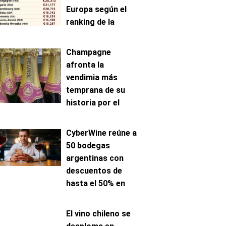
Europa según el
ranking de la
AAWE
Champagne
afronta la
vendimia más
temprana de su
historia por el
avance de la
maduración
CyberWine reúne a
50 bodegas
argentinas con
descuentos de
hasta el 50% en
venta online
El vino chileno se