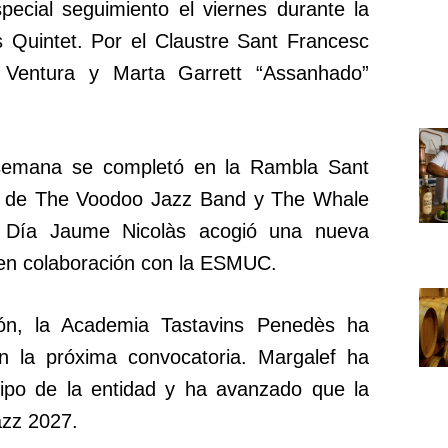
pecial seguimiento el viernes durante la
 Quintet. Por el Claustre Sant Francesc
Ventura y Marta Garrett “Assanhado”
 semana se completó en la Rambla Sant
s de The Voodoo Jazz Band y The Whale
e Día Jaume Nicolàs acogió una nueva
s en colaboración con la ESMUC.
ión, la Academia Tastavins Penedès ha
n la próxima convocatoria. Margalef ha
uipo de la entidad y ha avanzado que la
azz 2027.