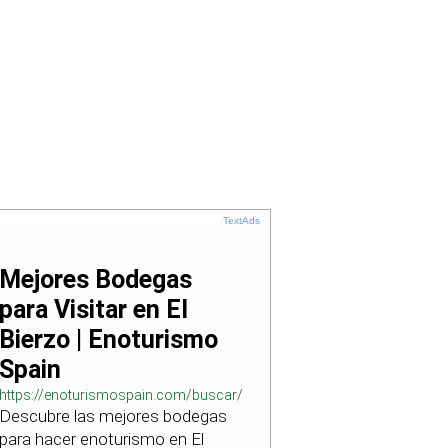
TextAds
Mejores Bodegas
para Visitar en El
Bierzo | Enoturismo
Spain
https://enoturismospain.com/buscar/ciudad-
Descubre las mejores bodegas
visitar-bodegas-en-leon
para hacer enoturismo en El