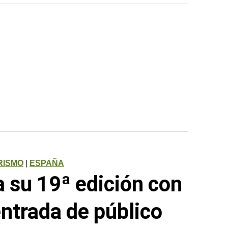
RISMO
|
ESPAÑA
ra su 19ª edición con
entrada de público