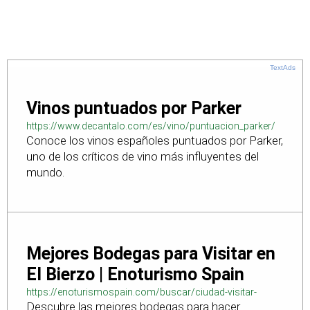
TextAds
Vinos puntuados por Parker
https://www.decantalo.com/es/vino/puntuacion_parker/
Conoce los vinos españoles puntuados por Parker,
uno de los críticos de vino más influyentes del
mundo.
Mejores Bodegas para Visitar en
El Bierzo | Enoturismo Spain
https://enoturismospain.com/buscar/ciudad-visitar-
Descubre las mejores bodegas para hacer
bodegas-en-leon