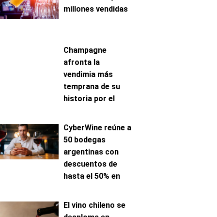
millones vendidas
Champagne
afronta la
vendimia más
temprana de su
historia por el
avance de la
maduración
CyberWine reúne a
50 bodegas
argentinas con
descuentos de
hasta el 50% en
venta online
El vino chileno se