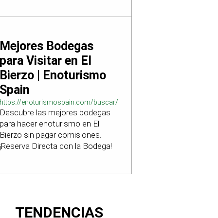
Mejores Bodegas
para Visitar en El
Bierzo | Enoturismo
Spain
https://enoturismospain.com/buscar/ciudad-
Descubre las mejores bodegas
visitar-bodegas-en-leon
para hacer enoturismo en El
Bierzo sin pagar comisiones.
¡Reserva Directa con la Bodega!
TENDENCIAS