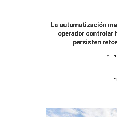
La automatización mejo
operador controlar
persisten reto
VIERN
LE