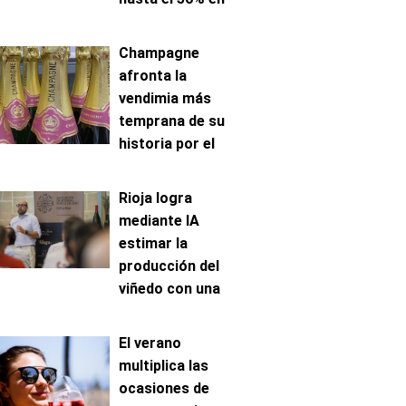
venta online
Champagne
afronta la
vendimia más
temprana de su
historia por el
avance de la
maduración
Rioja logra
mediante IA
estimar la
producción del
viñedo con una
precisión de hasta
el 96%
El verano
multiplica las
ocasiones de