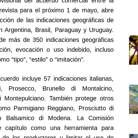
visional del acuerdo comercial entre la
revista para el próximo 1 de mayo, abre
cción de las indicaciones geográficas de
n Argentina, Brasil, Paraguay y Uruguay.
 de más de 350 indicaciones geográficas
ción, evocación o uso indebido, incluso
 “tipo”, “estilo” o “imitación”.
cuerdo incluye 57 indicaciones italianas,
i, Prosecco, Brunello di Montalcino,
di Montepulciano. También protege otros
como Parmigiano Reggiano, Prosciutto di
o Balsamico di Modena. La Comisión
e capítulo como una herramienta para
a de los productores y limitar el uso de