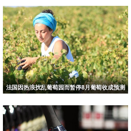
法国因热浪扰乱葡萄园而暂停8月葡萄收成预测