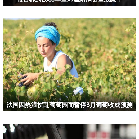
法国因热浪扰乱葡萄园而暂停8月葡萄收成预测