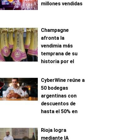
millones vendidas
Champagne
afronta la
vendimia más
temprana de su
historia por el
avance de la
maduración
CyberWine reúne a
50 bodegas
argentinas con
descuentos de
hasta el 50% en
venta online
Rioja logra
mediante IA