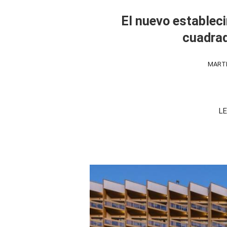
El nuevo establec
cuadrad
MARTE
LE