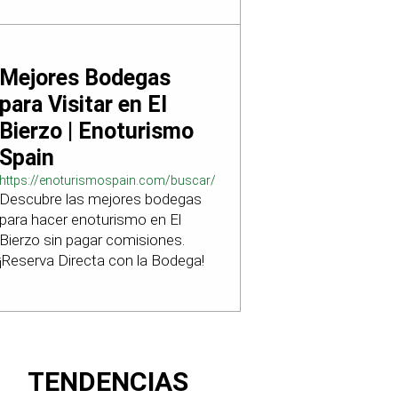
Mejores Bodegas
para Visitar en El
Bierzo | Enoturismo
Spain
https://enoturismospain.com/buscar/ciudad-
Descubre las mejores bodegas
visitar-bodegas-en-leon
para hacer enoturismo en El
Bierzo sin pagar comisiones.
¡Reserva Directa con la Bodega!
TENDENCIAS