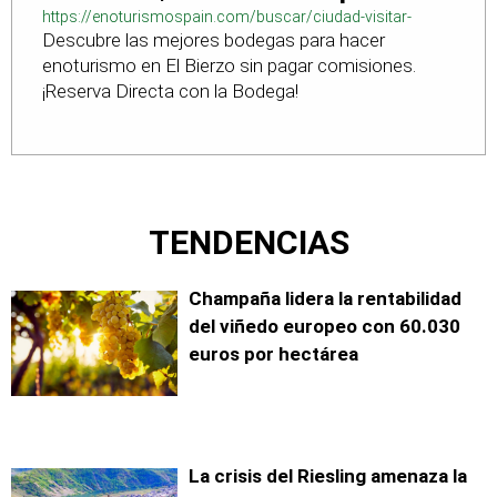
https://enoturismospain.com/buscar/ciudad-visitar-
Descubre las mejores bodegas para hacer
bodegas-en-leon
enoturismo en El Bierzo sin pagar comisiones.
¡Reserva Directa con la Bodega!
TENDENCIAS
Champaña lidera la rentabilidad
del viñedo europeo con 60.030
euros por hectárea
La crisis del Riesling amenaza la