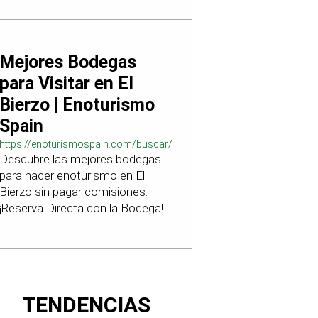
Mejores Bodegas
para Visitar en El
Bierzo | Enoturismo
Spain
https://enoturismospain.com/buscar/ciudad-
Descubre las mejores bodegas
visitar-bodegas-en-leon
para hacer enoturismo en El
Bierzo sin pagar comisiones.
¡Reserva Directa con la Bodega!
TENDENCIAS