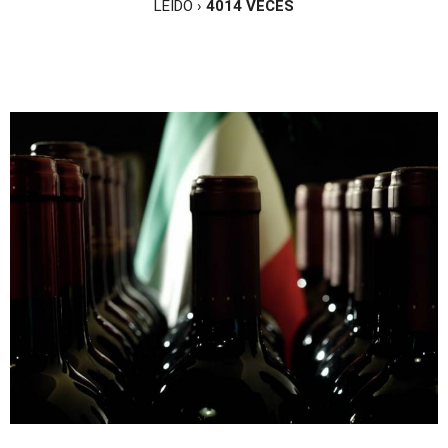
LEÍDO ›
4014
VECES