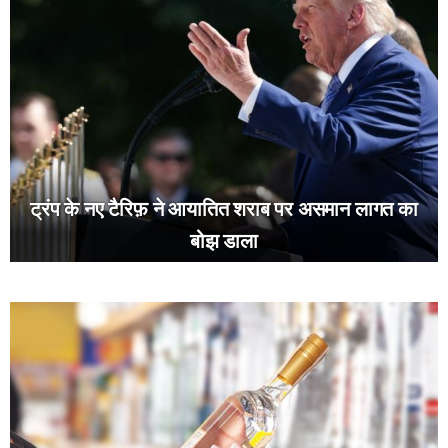
ट्रंप के नए टैरिफ़ ने आयातित शराब पर असमान लागत का
बोझ डाला