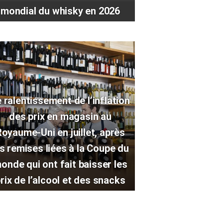
mondial du whisky en 2026
 ralentissement de l’inflation
des prix en magasin au
oyaume-Uni en juillet, après
es remises liées à la Coupe du
onde qui ont fait baisser les
rix de l’alcool et des snacks