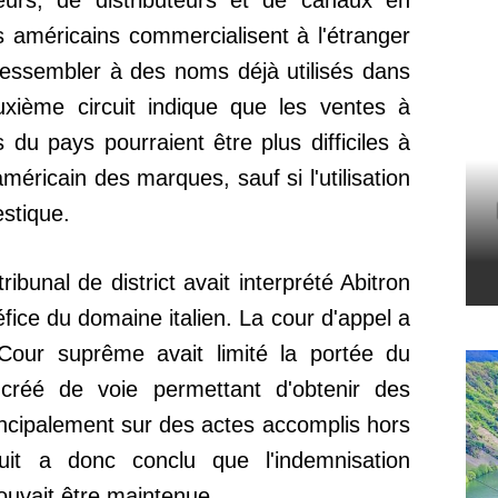
ateurs, de distributeurs et de canaux en
s américains commercialisent à l'étranger
ressembler à des noms déjà utilisés dans
uxième circuit indique que les ventes à
s du pays pourraient être plus difficiles à
méricain des marques, sauf si l'utilisation
stique.
ibunal de district avait interprété Abitron
fice du domaine italien. La cour d'appel a
 Cour suprême avait limité la portée du
créé de voie permettant d'obtenir des
ncipalement sur des actes accomplis hors
it a donc conclu que l'indemnisation
uvait être maintenue.