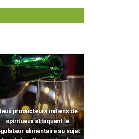
Deux producteurs indiens de
spiritueux attaquent le
égulateur alimentaire au sujet