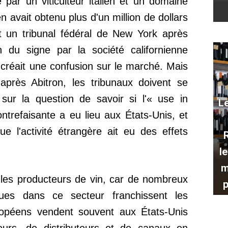
ée par un viticulteur italien et un domaine
en avait obtenu plus d'un million de dollars
 un tribunal fédéral de New York après
on du signe par la société californienne
et créait une confusion sur le marché. Mais
après Abitron, les tribunaux doivent se
sur la question de savoir si l'« use in
Le
refaisante a eu lieu aux États-Unis, et
e l'activité étrangère ait eu des effets
R
l
m
 les producteurs de vin, car de nombreux
p
ues dans ce secteur franchissent les
ropéens vendent souvent aux États-Unis