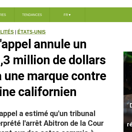
RES
TENDANCES
FR
▼
LITÉS
|
ÉTATS-UNIS
'appel annule un
3 million de dollars
 à une marque contre
ne californien
appel a estimé qu'un tribunal
erprété l'arrêt Abitron de la Cour
r