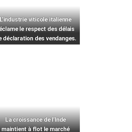
L’industrie viticole italienne
éclame le respect des délais
e déclaration des vendanges.
La croissance de l’Inde
maintient à flot le marché