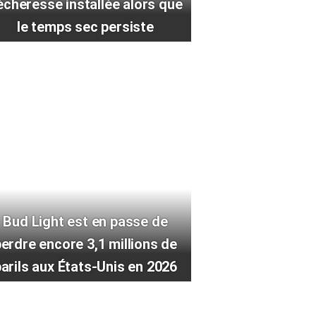
écheresse installée alors que
le temps sec persiste
Bud Light est en passe de
erdre encore 3,1 millions de
arils aux États-Unis en 2026