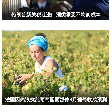
特朗普新关税让进口酒类承受不均衡成本
法国因热浪扰乱葡萄园而暂停8月葡萄收成预测