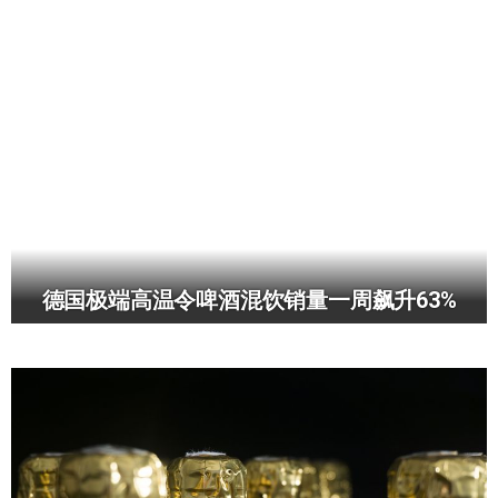
德国极端高温令啤酒混饮销量一周飙升63%