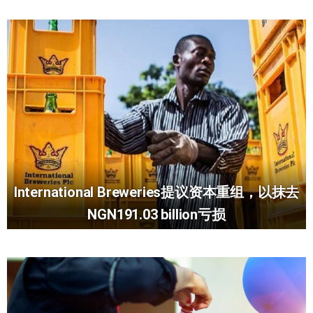
International Breweries提议资本重组，以抹去
NGN191.03 billion亏损