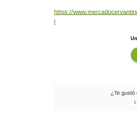
https://www.mercadocervanti
l
Un
¿Te gustó 
L