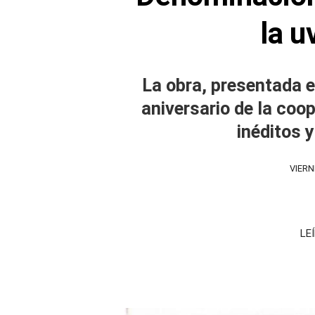
la u
La obra, presentada 
aniversario de la coo
inéditos 
VIERN
LE