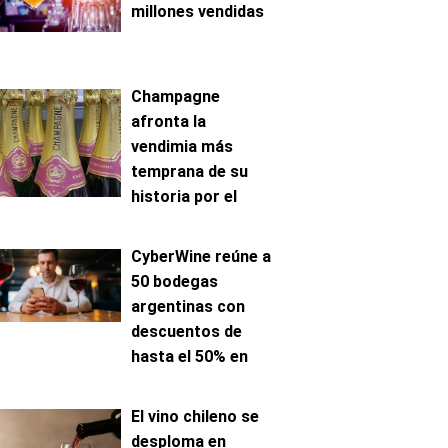
millones vendidas
Champagne
afronta la
vendimia más
temprana de su
historia por el
avance de la
maduración
CyberWine reúne a
50 bodegas
argentinas con
descuentos de
hasta el 50% en
venta online
El vino chileno se
desploma en