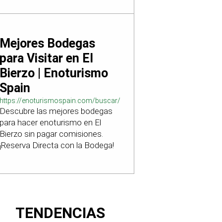
Mejores Bodegas
para Visitar en El
Bierzo | Enoturismo
Spain
https://enoturismospain.com/buscar/ciudad-
Descubre las mejores bodegas
visitar-bodegas-en-leon
para hacer enoturismo en El
Bierzo sin pagar comisiones.
¡Reserva Directa con la Bodega!
TENDENCIAS