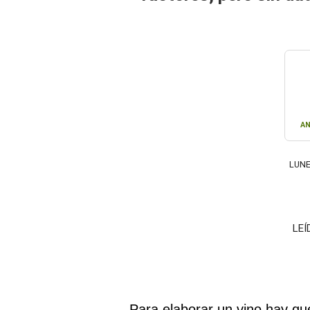
AN
LUNE
LEÍ
Para elaborar un vino hay qu