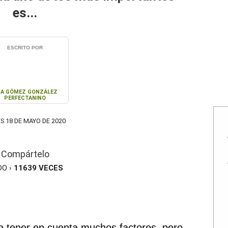
es...
ESCRITO POR
A GÓMEZ GONZÁLEZ
PERFECTANINO
S 18 DE MAYO DE 2020
Compártelo
DO ›
11639
VECES
e tener en cuenta muchos factores, pero