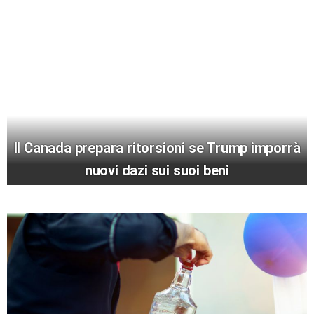
Il Canada prepara ritorsioni se Trump imporrà
nuovi dazi sui suoi beni