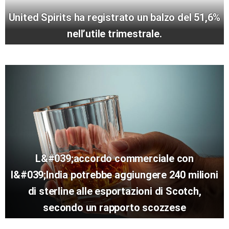
United Spirits ha registrato un balzo del 51,6%
nell’utile trimestrale.
L&#039;accordo commerciale con
l&#039;India potrebbe aggiungere 240 milioni
di sterline alle esportazioni di Scotch,
secondo un rapporto scozzese