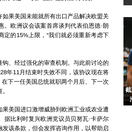
许如果美国未能就所有出口产品解决欧盟关
惠。欧洲议会该案首席谈判代表伯恩德·朗
商定的15%上限，“我们就必须重新考虑下
挂钩、经过强化的审查机制。与此前讨论的
028年11月结束时失效不同，该协议现在将
着，在下一任美国总统就职两个月后、下一次
截
查。
如果美国进口激增威胁到欧洲工业或农业遭
。据比利时复兴欧洲党议员贝努瓦·卡萨尔
触发该条款，但会发挥咨询作用，以帮助启