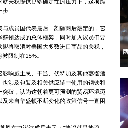
求就关税提供更多确定性的压力下，这项跨
一步。
表与成员国代表最后一刻磋商后敲定的，它
华盛顿达成的总体框架，同时加入议员们要
欧盟将取消对美国大多数进口商品的关税，
被限制在15%。
它影响威士忌、干邑、伏特加及其他蒸馏酒
，也涉及包装及相关供应链中使用的钢铁和
一突破，认为这朝着更可预测的贸易环境迈
以及来自华盛顿不断变化的政策信号一直困
德莱恩在协议达成后表示：“协议就是协议，