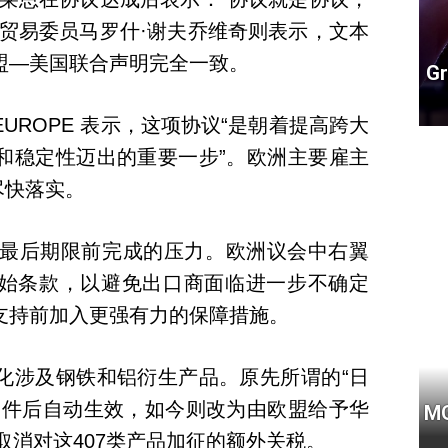
盟贸易委员马罗什·谢夫乔维奇则表示，文本
盟—美国联合声明完全一致。
G
tsEUROPE 表示，这项协议“是朝着提高跨大
和稳定性迈出的重要一步”。欧洲主要雇主
呼吁尽快落实。
日最后期限前完成的压力。欧洲议会中右翼
始条款，以避免出口商面临进一步不确定
支持前加入更强有力的保障措施。
化涉及钢铁和铝衍生产品。原先所谓的“日
条件后自动生效，如今则改为由欧盟给予华
M
以取消对这407类产品加征的额外关税。