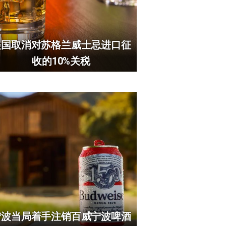
美国取消对苏格兰威士忌进口征
收的10%关税
宁波当局着手注销百威宁波啤酒