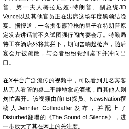
普、第一夫人梅拉尼娅·特朗普、副总统JD
Vance以及其他官员正在出席这场年度黑领结晚
宴。据报道，一名携带霰弹枪的男子在特朗普原
定发表讲话前不久试图强行闯向宴会厅。特勤局
特工在酒店外将其拦下，期间曾响起枪声，随后
宴会厅被疏散，与会者纷纷钻到桌下并冲向出
口。
在X平台广泛流传的视频中，可以看到几名宾客
从无人看管的桌上平静地拿起酒瓶，而其他人则
匆忙离开。该视频由前FBI探员、NewsNation撰
稿人Jennifer Coffindaffer发布，并配上了
Disturbed翻唱的《The Sound of Silence》，进
一步放大了其在网上的关注度。