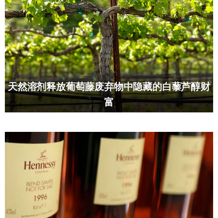
天然溶剂释放葡萄藤废弃物中隐藏的白藜芦醇财
富