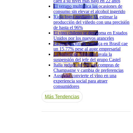
caen a su nivel más bajo en 22 años
El verano multiplica las ocasiones de
consumo sin elevar el alcohol ingerido
Rioja logra mediante IA estimar la
producción del viñedo con una precisión
de hasta el 96%
El vino chileno se desploma en Estados
Unidos por los nuevos aranceles
La producción de cachaça en Brasil cae
un 15,77% pese al auge empresarial
La justicia de Singapur avala la
suspensión del jefe del grupo Castel
Italia reduce un 7% sus compras de
Champagne y cambia de preferencias
Australia convierte el vino en una
experiencia social para atraer
consumidores
Más Tendencias