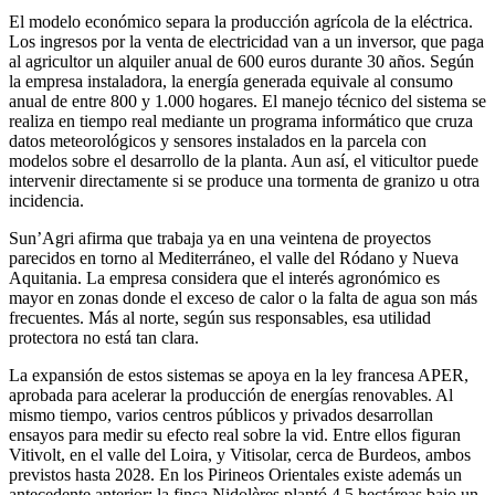
El modelo económico separa la producción agrícola de la eléctrica.
Los ingresos por la venta de electricidad van a un inversor, que paga
al agricultor un alquiler anual de 600 euros durante 30 años. Según
la empresa instaladora, la energía generada equivale al consumo
anual de entre 800 y 1.000 hogares. El manejo técnico del sistema se
realiza en tiempo real mediante un programa informático que cruza
datos meteorológicos y sensores instalados en la parcela con
modelos sobre el desarrollo de la planta. Aun así, el viticultor puede
intervenir directamente si se produce una tormenta de granizo u otra
incidencia.
Sun’Agri afirma que trabaja ya en una veintena de proyectos
parecidos en torno al Mediterráneo, el valle del Ródano y Nueva
Aquitania. La empresa considera que el interés agronómico es
mayor en zonas donde el exceso de calor o la falta de agua son más
frecuentes. Más al norte, según sus responsables, esa utilidad
protectora no está tan clara.
La expansión de estos sistemas se apoya en la ley francesa APER,
aprobada para acelerar la producción de energías renovables. Al
mismo tiempo, varios centros públicos y privados desarrollan
ensayos para medir su efecto real sobre la vid. Entre ellos figuran
Vitivolt, en el valle del Loira, y Vitisolar, cerca de Burdeos, ambos
previstos hasta 2028. En los Pirineos Orientales existe además un
antecedente anterior: la finca Nidolères plantó 4,5 hectáreas bajo un