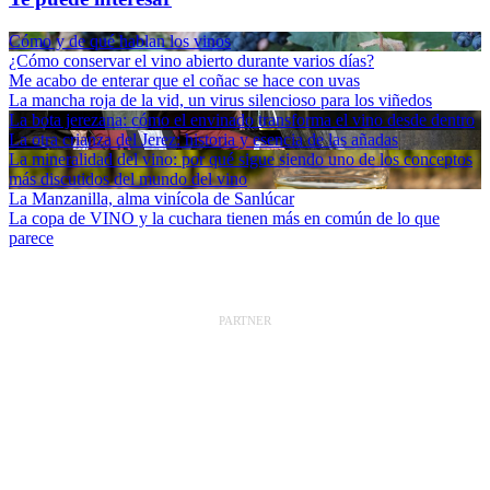
Cómo y de qué hablan los vinos
¿Cómo conservar el vino abierto durante varios días?
Me acabo de enterar que el coñac se hace con uvas
La mancha roja de la vid, un virus silencioso para los viñedos
La bota jerezana: cómo el envinado transforma el vino desde dentro
La otra crianza del Jerez: historia y esencia de las añadas
La mineralidad del vino: por qué sigue siendo uno de los conceptos
más discutidos del mundo del vino
La Manzanilla, alma vinícola de Sanlúcar
La copa de VINO y la cuchara tienen más en común de lo que
parece
PARTNER