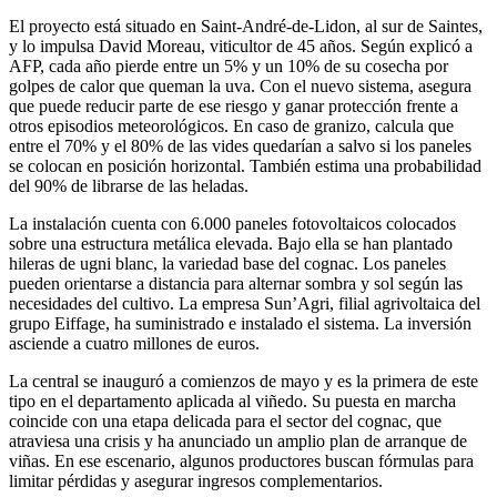
El proyecto está situado en Saint-André-de-Lidon, al sur de Saintes,
y lo impulsa David Moreau, viticultor de 45 años. Según explicó a
AFP, cada año pierde entre un 5% y un 10% de su cosecha por
golpes de calor que queman la uva. Con el nuevo sistema, asegura
que puede reducir parte de ese riesgo y ganar protección frente a
otros episodios meteorológicos. En caso de granizo, calcula que
entre el 70% y el 80% de las vides quedarían a salvo si los paneles
se colocan en posición horizontal. También estima una probabilidad
del 90% de librarse de las heladas.
La instalación cuenta con 6.000 paneles fotovoltaicos colocados
sobre una estructura metálica elevada. Bajo ella se han plantado
hileras de ugni blanc, la variedad base del cognac. Los paneles
pueden orientarse a distancia para alternar sombra y sol según las
necesidades del cultivo. La empresa Sun’Agri, filial agrivoltaica del
grupo Eiffage, ha suministrado e instalado el sistema. La inversión
asciende a cuatro millones de euros.
La central se inauguró a comienzos de mayo y es la primera de este
tipo en el departamento aplicada al viñedo. Su puesta en marcha
coincide con una etapa delicada para el sector del cognac, que
atraviesa una crisis y ha anunciado un amplio plan de arranque de
viñas. En ese escenario, algunos productores buscan fórmulas para
limitar pérdidas y asegurar ingresos complementarios.