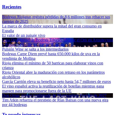
Recientes
Bodegas Riojanas registra pérdidas de 8,6 millones tras rehacer sus
cuentas de 2025
La marca de distribuidor supera la mitad del gran consumo en
España
El valor de un paisaje vivo
Casa Drummond de Bodega Trivento obtiene el Oro en Arquitectura
y Paisaje en los Best Of Wine Tourism
Pulsión Wine se salta a los intermediarios
Bodegas Carpe Diem prevé hasta 650.000 kilos de uva en la
vendimia de Mollina
Rioja elimina el mínimo de 50 barricas para elaborar vinos con
crianza
Rioja Oriental abre la maduración con retraso en los parámetros
alcohólicos
García Carrión eleva su beneficio neto hasta 54,7 millones de euros
El vino español activa la reutilización de botellas mientras gana
margen para promocionarse fuera de la UE
Don Omar, primer confirmado de Marenostrum Fuengirola 2027
Tim Atkin refuerza el prestigio de Rías Baixas con una nueva gira
por 44 bodegas
Te puede interesar