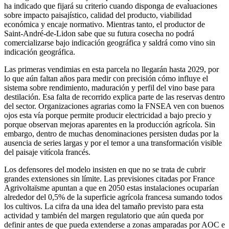
ha indicado que fijará su criterio cuando disponga de evaluaciones
sobre impacto paisajístico, calidad del producto, viabilidad
económica y encaje normativo. Mientras tanto, el productor de
Saint-André-de-Lidon sabe que su futura cosecha no podrá
comercializarse bajo indicación geográfica y saldrá como vino sin
indicación geográfica.
Las primeras vendimias en esta parcela no llegarán hasta 2029, por
lo que aún faltan años para medir con precisión cómo influye el
sistema sobre rendimiento, maduración y perfil del vino base para
destilación. Esa falta de recorrido explica parte de las reservas dentro
del sector. Organizaciones agrarias como la FNSEA ven con buenos
ojos esta vía porque permite producir electricidad a bajo precio y
porque observan mejoras aparentes en la producción agrícola. Sin
embargo, dentro de muchas denominaciones persisten dudas por la
ausencia de series largas y por el temor a una transformación visible
del paisaje vitícola francés.
Los defensores del modelo insisten en que no se trata de cubrir
grandes extensiones sin límite. Las previsiones citadas por France
Agrivoltaïsme apuntan a que en 2050 estas instalaciones ocuparían
alrededor del 0,5% de la superficie agrícola francesa sumando todos
los cultivos. La cifra da una idea del tamaño previsto para esta
actividad y también del margen regulatorio que aún queda por
definir antes de que pueda extenderse a zonas amparadas por AOC e