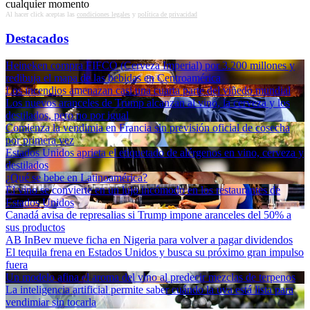
cualquier momento
Al hacer click aceptas las
condiciones legales
y
política de privacidad
Destacados
Heineken compra FIFCO (Cerveza Imperial) por 3.200 millones y
redibuja el mapa de las bebidas en Centroamérica
Los incendios amenazan casi una cuarta parte del viñedo mundial
Los nuevos aranceles de Trump alcanzan al vino, la cerveza y los
destilados, pero no por igual
Comienza la vendimia en Francia sin previsión oficial de cosecha
por primera vez
Estados Unidos aprieta el etiquetado de alérgenos en vino, cerveza y
destilados
¿Qué se bebe en Latinoamérica?
El vino se convierte en un lujo incómodo en los restaurantes de
Estados Unidos
Canadá avisa de represalias si Trump impone aranceles del 50% a
sus productos
AB InBev mueve ficha en Nigeria para volver a pagar dividendos
El tequila frena en Estados Unidos y busca su próximo gran impulso
fuera
Un modelo afina el aroma del vino al predecir mezclas de terpenos
La inteligencia artificial permite saber cuándo la uva está lista para
vendimiar sin tocarla