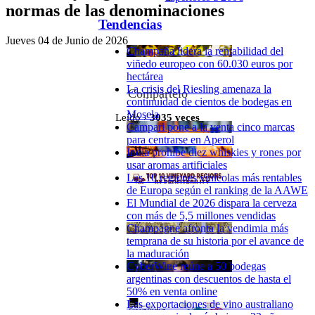
normas de las denominaciones
Tendencias
Jueves 04 de Junio de 2026
Champaña lidera la rentabilidad del
viñedo europeo con 60.030 euros por
hectárea
La crisis del Riesling amenaza la
Compártelo
continuidad de cientos de bodegas en
Mosela
Leído ›
3035
veces
Campari pone a la venta cinco marcas
para centrarse en Aperol
India prohíbe diez whiskies y rones por
usar aromas artificiales
Las 10 regiones vinícolas más rentables
de Europa según el ranking de la AAWE
El Mundial de 2026 dispara la cerveza
con más de 5,5 millones vendidas
Champagne afronta la vendimia más
temprana de su historia por el avance de
la maduración
CyberWine reúne a 50 bodegas
argentinas con descuentos de hasta el
50% en venta online
Las exportaciones de vino australiano