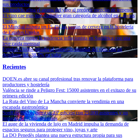
sus productos
Un modelo afina el aroma del vino al predecir mezclas de terpenos
El vino cae más que cualquier gran categoría de alcohol en Estados
Unidos
El Mundial dispara un 15,4% las ventas de cerveza en la hostelería
de Estados Unidos
La cerveza rompe la tendencia inflacionista en Sudáfrica con una
leve caída mensual
Estados Unidos arrastra al comercio mundial del vino con un
desplome del -38,8% en valor
Recientes
DOEN.es abre su canal profesional tras renovar la plataforma para
productores y hostelería
València se rinde a Peligro Fest: 15000 asistentes en el exitazo de su
primera edición
La Ruta del Vino de La Mancha convierte la vendimia en una
escapada gastronómica
SonRías Baixas cierra su 23ª edición con 25.000 asistentes y un
impacto de 5 millones euros
El auge de la vivienda de lujo en Madrid impulsa la demanda de
espacios seguros para proteger vino, joyas y arte
La DO Penedès plantea una nueva estructura propia para sus