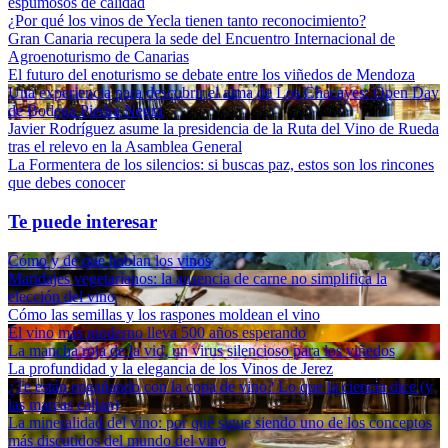
espumosos de calidad
¿Por qué los vinos de Yecla tienen tanto reconocimiento?
Gran Canaria recupera la sede del Encuentro Internacional de
Agroenoturismo de Canarias
El futuro del enoturismo se debate entre los viñedos de Mendoza
Una experiencia para descubrir el alma de Los Chacayes: Open Day
de Bodega Piedra Negra
Javier Rodríguez asume la presidencia de la Ruta del Vino de Rueda
tras el relevo en la Asamblea General
La Formentera de los silencios: si buscas paz, estos son los rincones
que debes conocer
Te puede interesar
Cómo y de qué hablan los vinos
Maridajes vegetarianos: la ausencia de carne no simplifica la
elección del vino
Cómo las semillas y los raspones moldean el vino
El vino más moderno lleva 500 años esperando
La mancha roja de la vid, un virus silencioso para los viñedos
La profundidad y la elegancia de los Vinos de Jerez
¿Te están engañando con la copa de vino? Lo que la ciencia dice (y
las marcas callan)
La mineralidad del vino: por qué sigue siendo uno de los conceptos
más discutidos del mundo del vino