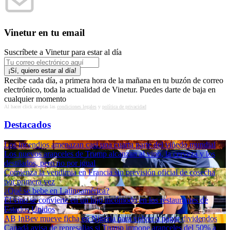
Vinetur en tu email
Suscríbete a Vinetur para estar al día
Recibe cada día, a primera hora de la mañana en tu buzón de correo
electrónico, toda la actualidad de Vinetur. Puedes darte de baja en
cualquier momento
Al hacer click aceptas las
condiciones legales
y
política de privacidad
Destacados
Los incendios amenazan casi una cuarta parte del viñedo mundial
Los nuevos aranceles de Trump alcanzan al vino, la cerveza y los
destilados, pero no por igual
Comienza la vendimia en Francia sin previsión oficial de cosecha
por primera vez
¿Qué se bebe en Latinoamérica?
El vino se convierte en un lujo incómodo en los restaurantes de
Estados Unidos
AB InBev mueve ficha en Nigeria para volver a pagar dividendos
Canadá avisa de represalias si Trump impone aranceles del 50% a