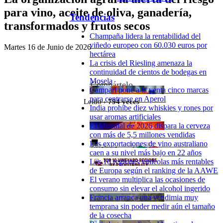
para vino, aceite de oliva, ganadería,
Tendencias
transformados y frutos secos
Champaña lidera la rentabilidad del
viñedo europeo con 60.030 euros por
Martes 16 de Junio de 2026
hectárea
La crisis del Riesling amenaza la
continuidad de cientos de bodegas en
Mosela
Compártelo
Campari pone a la venta cinco marcas
para centrarse en Aperol
Leído ›
794
veces
India prohíbe diez whiskies y rones por
usar aromas artificiales
El Mundial de 2026 dispara la cerveza
con más de 5,5 millones vendidas
Las exportaciones de vino australiano
caen a su nivel más bajo en 22 años
Las 10 regiones vinícolas más rentables
de Europa según el ranking de la AAWE
El verano multiplica las ocasiones de
consumo sin elevar el alcohol ingerido
Francia arranca una vendimia muy
temprana sin poder medir aún el tamaño
de la cosecha