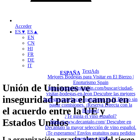
Acceder
ES
▼
ES
▲
EN
CN
HI
FR
DE
IT
TextAds
ESPAÑA
Mejores Bodegas para Visitar en El Bierzo |
Enoturismo Spain
Unión de Uniones ve
https://enoturismospain.com/buscar/ciudad-
visitar-bodegas-en-leon
Descubre las mejores
inseguridad para el campo en
bodegas para hacer enoturismo en El Bierzo sin
pagar comisiones. ¡Reserva Directa con la
el acuerdo entre la UE y
Bodega!
¿Te gusta el vino español?
Estados Unidos
https://www.decantalo.com/
Descubre en
Decántalo la mayor selección de vino español.
¡Te esperamos! Envíos gratuitos para pedidos
La organización agraria alerta del riesgo
superiores a 200€