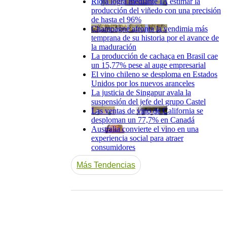
Rioja logra mediante IA estimar la
producción del viñedo con una precisión
de hasta el 96%
Champagne afronta la vendimia más
temprana de su historia por el avance de
la maduración
La producción de cachaça en Brasil cae
un 15,77% pese al auge empresarial
El vino chileno se desploma en Estados
Unidos por los nuevos aranceles
La justicia de Singapur avala la
suspensión del jefe del grupo Castel
Las ventas de vino de California se
desploman un 77,7% en Canadá
Australia convierte el vino en una
experiencia social para atraer
consumidores
Más Tendencias